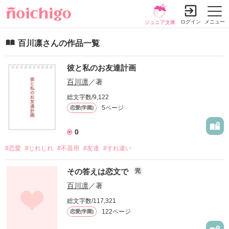
ログイン
メニュー
ジュニア文庫
百川凛さんの作品一覧
彼と私のお友達計画
百川凛
／著
総文字数/9,122
5ページ
恋愛(学園)
0
#恋愛
#じれじれ
#不器用
#友達
#すれ違い
その答えは恋文で
完
百川凛
／著
総文字数/117,321
122ページ
恋愛(学園)