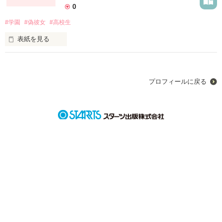
0
#学園
#偽彼女
#高校生
表紙を見る
あの手紙を拾ったことが、全ての始まりだったのだ。

「成瀬さん、俺の彼女になってみない？」

プロフィールに戻る
「全力でお断りさせて頂きます」

「ははっ。そう言うと思った」

平岡くんの冗談を、私は確かに否定した。

──それなのに、私が平岡くんの彼女ってどういうこと？

ちょっと待ってよ、ウソでしょう？

作品を読む