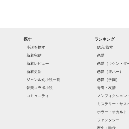
探す
ランキング
小説を探す
総合/殿堂
新着完結
恋愛
新着レビュー
恋愛（キケン・ダ
新着更新
恋愛（逆ハー）
ジャンル別小説一覧
恋愛（学園）
音楽コラボ小説
青春・友情
コミュニティ
ノンフィクション
ミステリー・サス
ホラー・オカルト
ファンタジー
歴史・時代