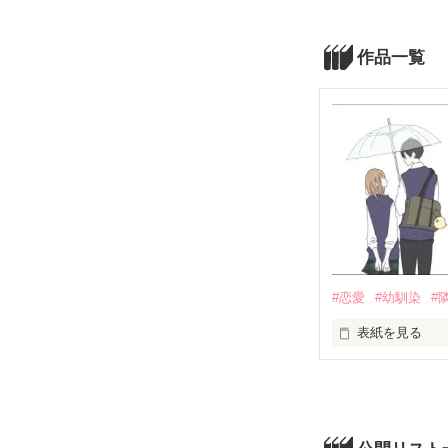
作品一覧
#恋愛
#幼馴染
#
表紙を見る
お隣さんの幼馴