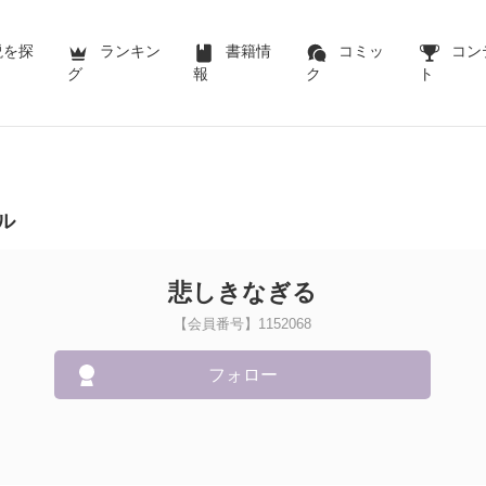
説を探
ランキン
書籍情
コミッ
コン
グ
報
ク
ト
ル
悲しきなぎる
【会員番号】1152068
フォロー