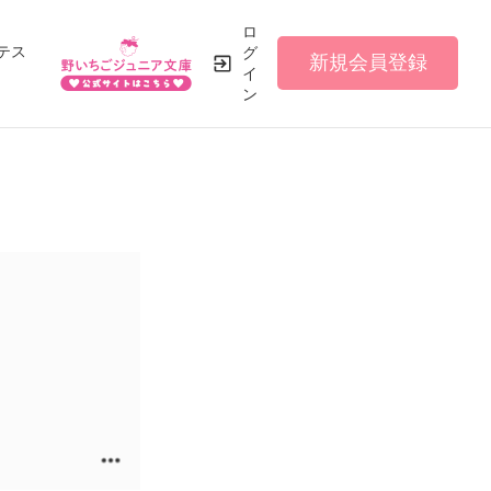
ロ
テス
グ
新規会員登録
イ
ン