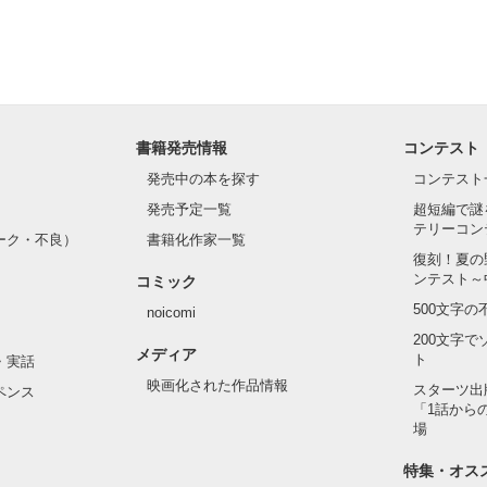
書籍発売情報
コンテスト
発売中の本を探す
コンテスト
発売予定一覧
超短編で謎
テリーコン
ーク・不良）
書籍化作家一覧
復刻！夏の
ンテスト～
コミック
500文字
noicomi
200文字
メディア
ト
・実話
映画化された作品情報
スターツ出
ペンス
「1話から
場
特集・オス