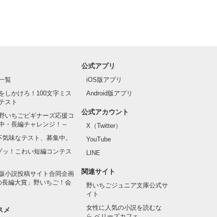
公式アプリ
一覧
iOS版アプリ
をしかけろ！100文字ミス
Android版アプリ
テスト
公式アカウント
野いちごビギナーズ応援コ
中・長編チャレンジ！～
X（Twitter）
の不気味なテスト、募集中。
YouTube
でゾッ！こわい短編コンテス
LINE
関連サイト
版小説投稿サイト合同企画
の長編大賞」野いちご！会
野いちごジュニア文庫公式サ
イト
女性に人気の小説を読むな
スメ
ら ベリーズカフェ