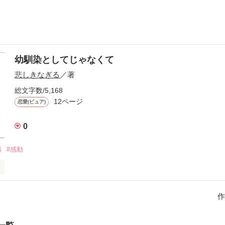
幼馴染としてじゃなくて
悲しきなぎる
／著
総文字数/5,168
12ページ
恋愛(ピュア)
0
隣
#感動
染。何も起こらないはずもなく。
作
作品を読む