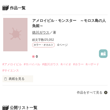
作品一覧
アメロイビル・モンスター ～モロス島の人
魚姫～
徳川ガウス
／著
総文字数/25,052
4ページ
ホラー・オカルト
0
#アメロイビル
#サバイバル
#徳川ガウス
#バイオ
#ホラー
#ハザード
#サイエンス
表紙を見る
◾️連載中→アメロイビル・モンスター　～モロス島の人魚姫～
作品をすべて見る
作品を読む
公開リスト一覧