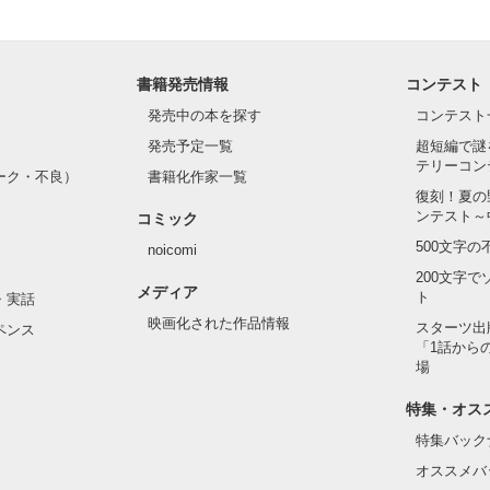
書籍発売情報
コンテスト
発売中の本を探す
コンテスト
発売予定一覧
超短編で謎
テリーコン
ーク・不良）
書籍化作家一覧
復刻！夏の
ンテスト～
コミック
500文字
noicomi
200文字
メディア
ト
・実話
映画化された作品情報
スターツ出
ペンス
「1話から
場
特集・オス
特集バック
オススメバ