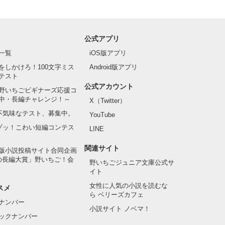
公式アプリ
一覧
iOS版アプリ
をしかけろ！100文字ミス
Android版アプリ
テスト
公式アカウント
野いちごビギナーズ応援コ
中・長編チャレンジ！～
X（Twitter）
の不気味なテスト、募集中。
YouTube
でゾッ！こわい短編コンテス
LINE
関連サイト
版小説投稿サイト合同企画
の長編大賞」野いちご！会
野いちごジュニア文庫公式サ
イト
女性に人気の小説を読むな
スメ
ら ベリーズカフェ
ナンバー
小説サイト ノベマ！
ックナンバー