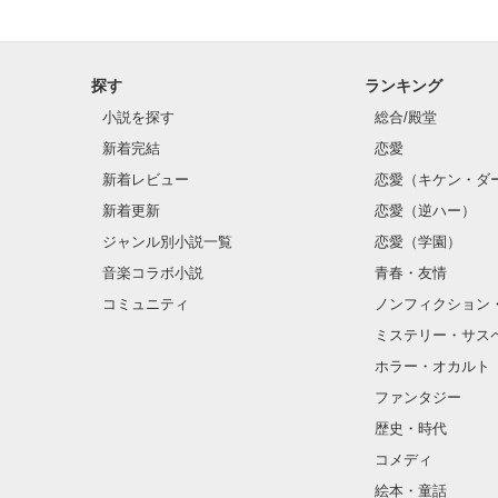
探す
ランキング
小説を探す
総合/殿堂
新着完結
恋愛
新着レビュー
恋愛（キケン・ダ
新着更新
恋愛（逆ハー）
ジャンル別小説一覧
恋愛（学園）
音楽コラボ小説
青春・友情
コミュニティ
ノンフィクション
ミステリー・サス
ホラー・オカルト
ファンタジー
歴史・時代
コメディ
絵本・童話