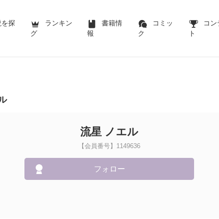
説を探
ランキン
書籍情
コミッ
コン
グ
報
ク
ト
ル
流星 ノエル
【会員番号】1149636
フォロー