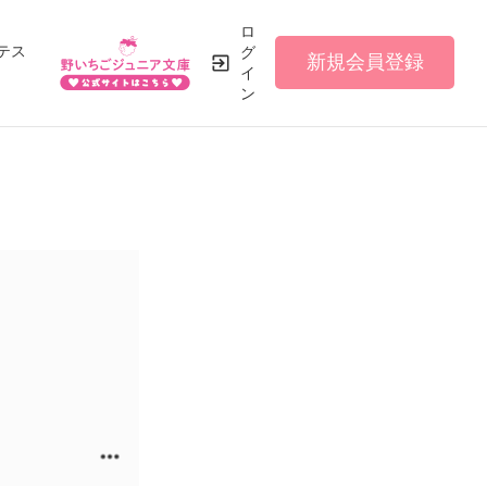
ロ
テス
グ
新規会員登録
イ
ン