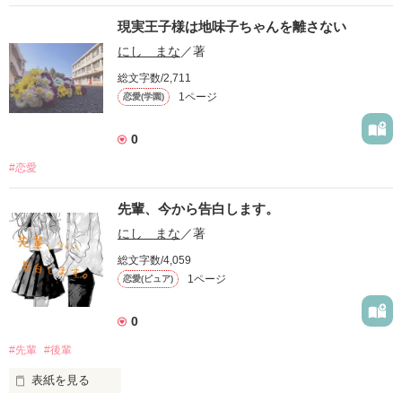
現実王子様は地味子ちゃんを離さない
にし まな
／著
総文字数/2,711
1ページ
恋愛(学園)
0
#恋愛
先輩、今から告白します。
にし まな
／著
総文字数/4,059
1ページ
恋愛(ピュア)
0
#先輩
#後輩
表紙を見る