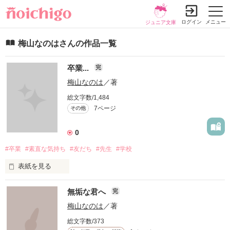
ログイン
メニュー
ジュニア文庫
梅山なのはさんの作品一覧
卒業...
完
梅山なのは
／著
総文字数/1,484
7ページ
その他
0
#卒業
#素直な気持ち
#友だち
#先生
#学校
表紙を見る
卒業まであと３ヶ月。

無垢な君へ
完
梅山なのは
／著
今だから思う、正直な気持ち。

総文字数/373