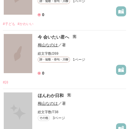
1ページ
詩・短歌・俳句・川柳
他人にとってはどうでもいい話かもしれないけど、少しでも共
感してくれる人がいたら、

0
すごく嬉しいです(*´∇｀*)

#子ども
#かわいい
今 会いたい君へ
完
共感しなくても、ふーん( ・－・)くらいに思ってくれれば...。

梅山なのは
／著
総文字数/269
読んでくれるだけでも幸せ🍀なので。
1ページ
詩・短歌・俳句・川柳
0
作品を読む
#詩
ほんわか日和
完
梅山なのは
／著
総文字数/738
3ページ
その他