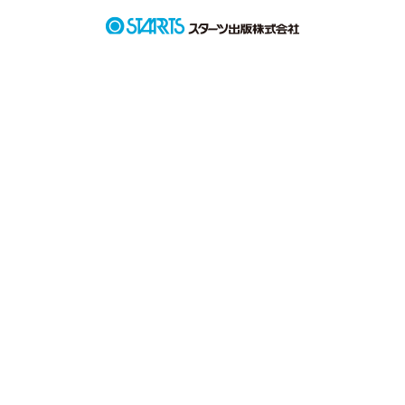
「あなた何もしてないわね」

「もっと頑張りなさいよ」

色んな言葉を日々言われます。

そんな日々の中、私の中で疑問が膨らむのです

「頑張ってる」「頑張ってない」の境目はどこですか？

どうしてあなたが私の「頑張度」を採点するのですか？

そんな私の心のつぶやきです。
作品を読む