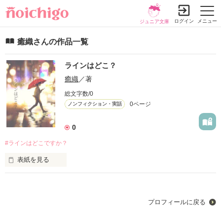
ログイン
メニュー
ジュニア文庫
癒織さんの作品一覧
ラインはどこ？
癒織
／著
総文字数/0
0ページ
ノンフィクション・実話
0
#ラインはどこですか？
表紙を見る
「大変だね」

「苦労してるね」

プロフィールに戻る
「頑張ってるね」
