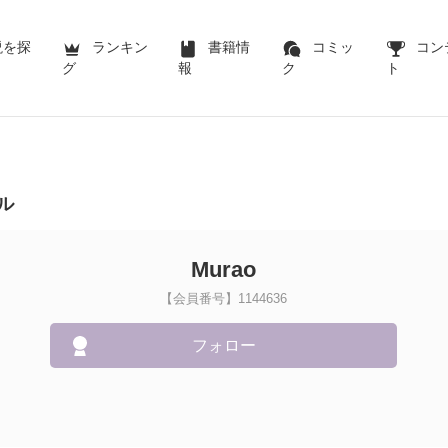
説を探
ランキン
書籍情
コミッ
コン
グ
報
ク
ト
ル
Murao
【会員番号】1144636
フォロー