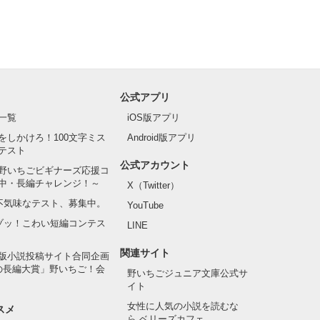
公式アプリ
一覧
iOS版アプリ
をしかけろ！100文字ミス
Android版アプリ
テスト
公式アカウント
野いちごビギナーズ応援コ
中・長編チャレンジ！～
X（Twitter）
の不気味なテスト、募集中。
YouTube
でゾッ！こわい短編コンテス
LINE
関連サイト
版小説投稿サイト合同企画
の長編大賞」野いちご！会
野いちごジュニア文庫公式サ
イト
女性に人気の小説を読むな
スメ
ら ベリーズカフェ