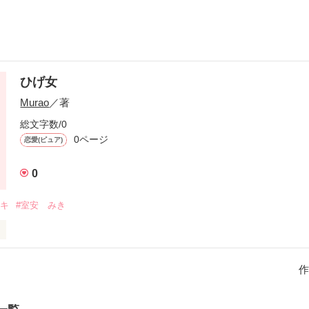
ひげ女
Murao
／著
総文字数/0
0ページ
恋愛(ピュア)
0
アキ
#室安 みき
彼女と12
作
作品を読む