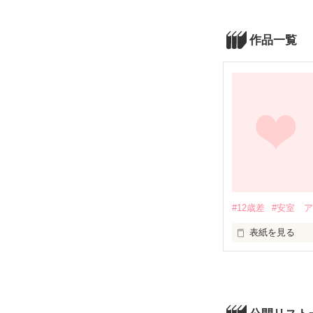
作品一覧
#12歳差
#安室 
表紙を見る
年上彼氏と年下