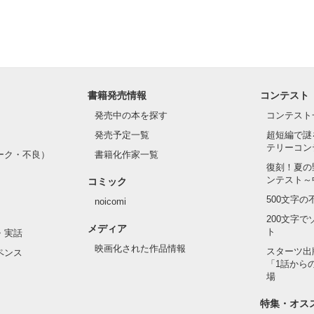
書籍発売情報
コンテスト
発売中の本を探す
コンテスト
発売予定一覧
超短編で謎
テリーコン
ーク・不良）
書籍化作家一覧
復刻！夏の
ンテスト～
コミック
500文字
noicomi
200文字
メディア
ト
・実話
映画化された作品情報
スターツ出
ペンス
「1話から
場
特集・オス