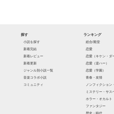
探す
ランキング
小説を探す
総合/殿堂
新着完結
恋愛
新着レビュー
恋愛（キケン・ダ
新着更新
恋愛（逆ハー）
ジャンル別小説一覧
恋愛（学園）
音楽コラボ小説
青春・友情
コミュニティ
ノンフィクション
ミステリー・サス
ホラー・オカルト
ファンタジー
歴史・時代