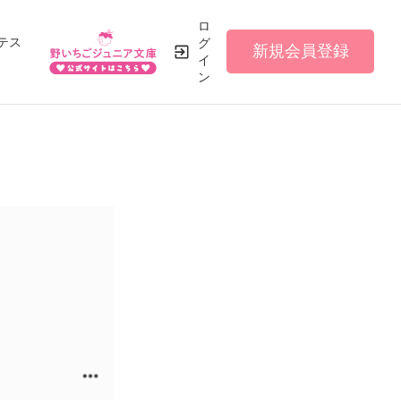
ロ
テス
グ
新規会員登録
イ
ン