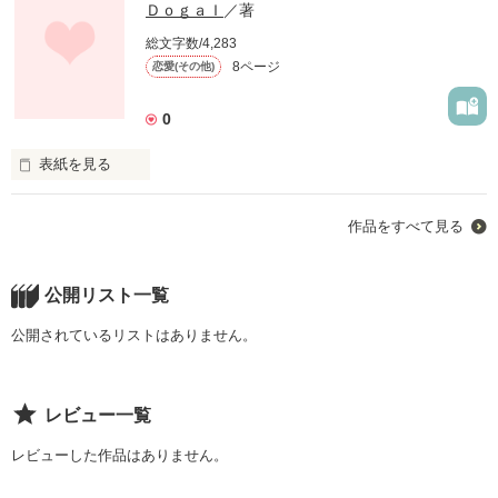
ＤｏｇａＩ
／著
総文字数/4,283
8ページ
恋愛(その他)
0
表紙を見る
私にはｽｷな人がいる!!

作品をすべて見る
かっこ良くもない、バカでナルシストな奴!!

周りの女友達からいわせれば対象外なんだって…ｽｷになった私
ってバカなのかな?

公開リスト一覧
ｽｷになったは良いけど、一度も想いを伝えたことはない。

恥ずかしいから…

公開されているリストはありません。
だから、普段は友達として接している!!

レビュー一覧
いつかは伝えたいな、伝えられたらいいな!!

私の想い彼に届け…

レビューした作品はありません。