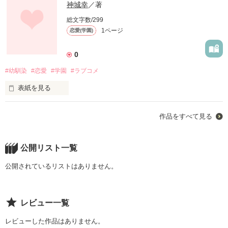
神城幸
／著
総文字数/299
1ページ
恋愛(学園)
0
#幼馴染
#恋愛
#学園
#ラブコメ
表紙を見る
ちょっとめんどくさい幼馴染(二宮　悠)と主人公(斎藤　凛)の日
作品をすべて見る
常
公開リスト一覧
作品を読む
公開されているリストはありません。
レビュー一覧
レビューした作品はありません。