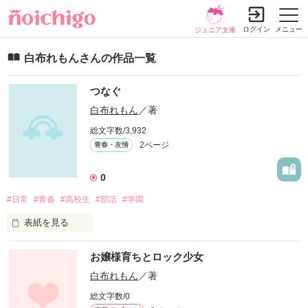
ログイン
メニュー
ジュニア文庫
白布れもんさんの作品一覧
つなぐ
白布れもん
／著
総文字数/3,932
2ページ
青春・友情
0
#日常
#青春
#高校生
#部活
#学園
表紙を見る
他サイトでも連載しています『つなぐ』です。

お嬢様育ちとロック少女
お手隙の際にお読み頂ければ幸いです(*ˊˋ*)
白布れもん
／著
総文字数/0
作品を読む