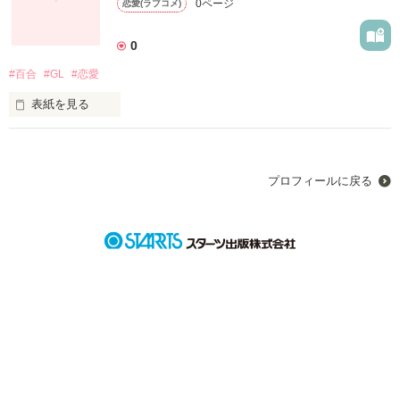
0ページ
恋愛(ラブコメ)
0
#百合
#GL
#恋愛
表紙を見る
※この作品は百合(GL)が含まれています

※ダメな方はブラウザバック推奨します。

プロフィールに戻る
－枠組みのある世界で、狭い視界で、動く私たちの恋。
作品を読む