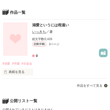
作品一覧
溺愛というには程遠い
いっきち
／著
総文字数/2,426
3ページ
恋愛(学園)
0
#溺愛
#学園
#生徒会
表紙を見る
作品をすべて見る
冷え切った心も、指先も全部、貴方が溶かしてくれました。

公開リスト一覧
「みゃーこ！大好き。」

公開されているリストはありません。