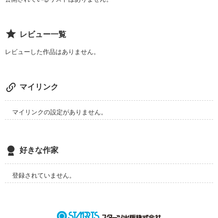
好きな人をとことん甘やかす先輩

廣末翔真(Hirosue Toma)

レビュー一覧
×

愛も恋も大嫌いな後輩

レビューした作品はありません。
砂塚美都(Sunaduka Miyako)

「付き纏うのはやめてください。」

マイリンク
｡:+* ﾟ ゜ﾟ *+:｡:+* ﾟ ゜ﾟ *+:｡:+* ﾟ｡:+* ﾟ ゜ﾟ *+

マイリンクの設定がありません。
「ねぇ先輩。もし、私がいなくなったら、探してくれます
か？」

好きな作家
「当たり前じゃん。俺は、みゃーこが何処にいても駆け付ける
よ。」

登録されていません。
これは、私と先輩が、愛について考える物語。
