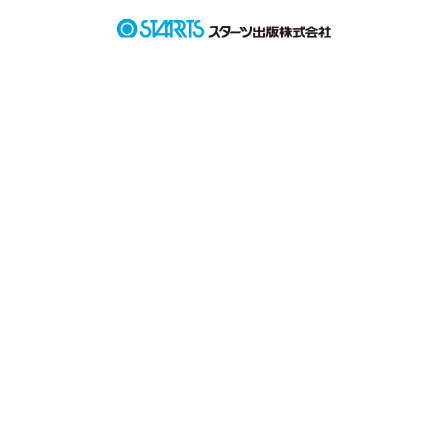
実話に基づいた恋愛フィクション小説

りんの恋愛は片想いで終わるのか。

誰かの彼女になることはできるのか。

もどかしくて、キュンキュンする(かも)。

su_rinの初めての作品。よろしくお願いします。
作品を読む