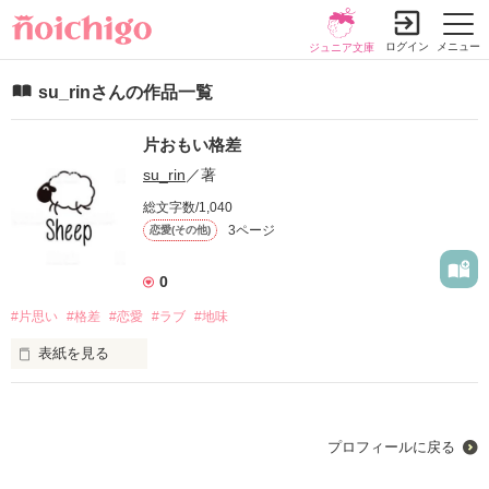
ログイン
メニュー
ジュニア文庫
su_rinさんの作品一覧
片おもい格差
su_rin
／著
総文字数/1,040
3ページ
恋愛(その他)
0
#片思い
#格差
#恋愛
#ラブ
#地味
表紙を見る
不器用で天邪鬼な女の子  平原鈴（ひらはらりん）

男女から人気がある男の子  谷崎優馬（たにざきゆうま）

プロフィールに戻る
優馬の友達  西田匠（にしだたくみ）
