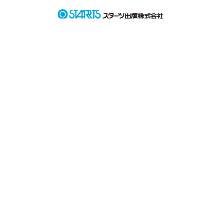
なんで気付けなかったんだ…

なんで言ってくれなかったんだ

でも

"愛してる"
作品を読む