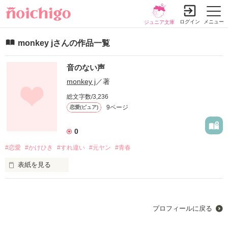
ログイン
メニュー
ジュニア文庫
monkey jさんの作品一覧
音のない声
monkey j
／著
総文字数/3,236
9ページ
恋愛(ピュア)
0
#恋愛
#かけひき
#すれ違い
#元ヤン
#青春
表紙を見る
気付いて欲しかった

あなたなら気付くと思ってた…

でも

プロフィールに戻る