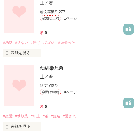
土
／著
総文字数/1,277
1ページ
恋愛(ピュア)
0
#恋愛
#切ない
#儚げ
#ごめん
#頑張った
表紙を見る
僕が殺されるまで…
幼馴染と弟
土
／著
作品を読む
総文字数/0
0ページ
恋愛(その他)
0
#恋愛
#幼馴染
#年上
#弟
#短編
#愛され
表紙を見る