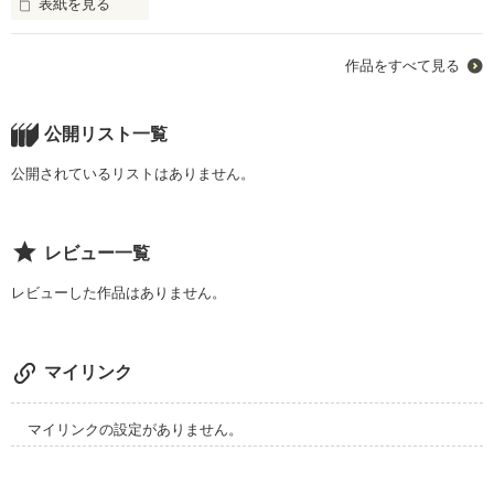
表紙を見る
好きと言えないラブストーリー

三津谷かなめ、16歳。

作品をすべて見る
自転車から転げ落ち、壁に激突。

そして気づいた、これは転生後の世界だ。

公開リスト一覧
ゲーム『黄昏のロマンス』の舞台で

公開されているリストはありません。
作品を読む
私は主要キャラと仲良くなって

自分の人生を楽しく生きる！

レビュー一覧
モブだけどな！

レビューした作品はありません。
俺様だけど本当は自分を叱ってほしい同級生

チャラ男だけど根は真面目な先生

かわいい系だけど本性は腹黒な後輩

マイリンク
優しく爽やかだけど魔性な先輩

が登場するかも。

マイリンクの設定がありません。
アルファポリスでも掲載中です。
