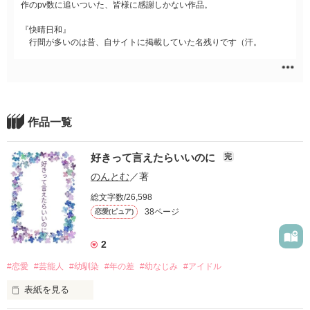
作のpv数に追いついた、皆様に感謝しかない作品。
『快晴日和』
行間が多いのは昔、自サイトに掲載していた名残りです（汗。
作品一覧
好きって言えたらいいのに
完
のんとむ
／著
総文字数/26,598
38ページ
恋愛(ピュア)
2
#恋愛
#芸能人
#幼馴染
#年の差
#幼なじみ
#アイドル
表紙を見る