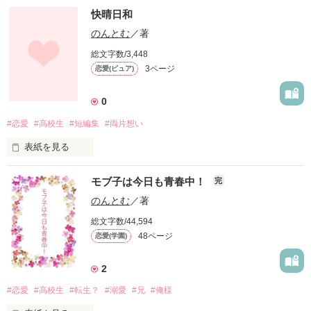
快晴日和
　商店街の魚屋ヘイちゃんが

みんなのヘーちゃんに変わったのはいつ頃からだろう。

のんとむ
／著
総文字数/3,448
3ページ
恋愛(ピュア)
「ヘイちゃん、私と付き合って！」

「10年経って、お前が『女』になったら考えてもいいよ。」

0
#恋愛
#高校生
#短編集
#両片想い
　そう言って笑った制服姿のヘイちゃんを

ランドセルの肩ひもをぎゅっと掴みながら見上げたこと

表紙を見る
私はまだ覚えている。

昔、自分のHPで書いていたお話たちです。

モブ子は今日も青春中！
完
短編集としてまとめました。

とっても短いですが、

のんとむ
／著
お読みいただけたら幸いです。

総文字数/44,594
八百屋の娘で女子高生

48ページ
恋愛(学園)
アルファポリスでも掲載中です。
陣野かさね（じんのかさね）

×

2
魚屋の息子で日の目を見ないアイドル

魚住平志（うおずみへいじ）

作品を読む
#恋愛
#高校生
#転生？
#溺愛
#兄
#俺様
年の離れた2人の
