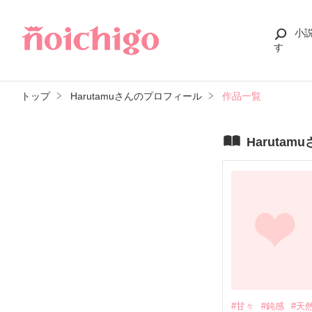
小
す
トップ
Harutamuさんのプロフィール
作品一覧
Haruta
#甘々
#鈍感
#天