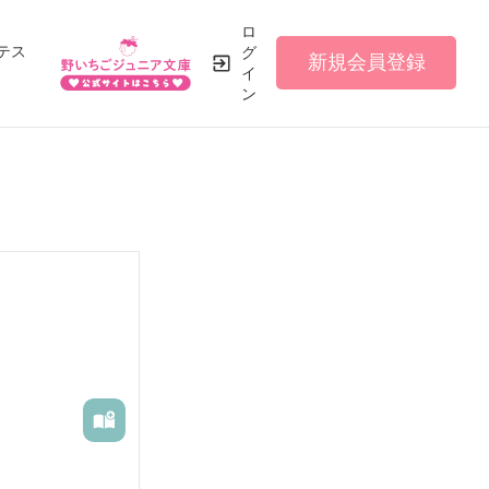
ロ
テス
グ
新規会員登録
イ
ン