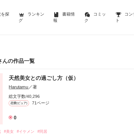
説を探
ランキン
書籍情
コミッ
コン
グ
報
ク
ト
muさんの作品一覧
天然美女との過ごし方（仮）
Harutamu
／著
総文字数/40,296
71ページ
恋愛(ピュア)
0
然
#美女
#イケメン
#同居