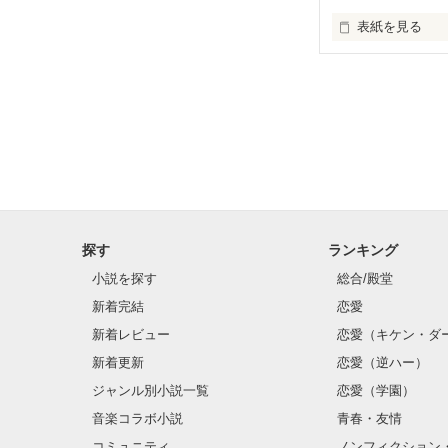
表紙を見る
トラウマを抱え
陽向 桜(Hinata s
×

学校1の甘党イケ
柊木 太陽(Hiiragi 
探す
ランキング
✼••┈┈┈┈••✼••┈┈
小説を探す
総合/殿堂
『これ大切な糖
新着完結
恋愛
『お前は俺だけ
新着レビュー
恋愛（キケン・ダ
新着更新
恋愛（逆ハー）
『……今の忘れ
ジャンル別小説一覧
恋愛（学園）
✄--------------- ｷ 
音楽コラボ小説
青春・友情
コミュニティ
ノンフィクション