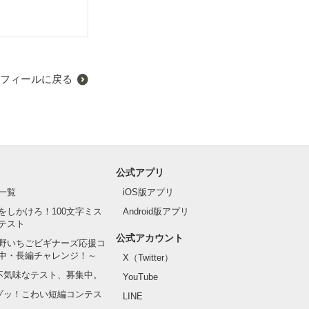
フィールに戻る
公式アプリ
一覧
iOS版アプリ
をしかけろ！100文字ミス
Android版アプリ
テスト
公式アカウント
野いちごビギナーズ応援コ
中・長編チャレンジ！～
X（Twitter）
の不気味なテスト、募集中。
YouTube
でゾッ！こわい短編コンテス
LINE