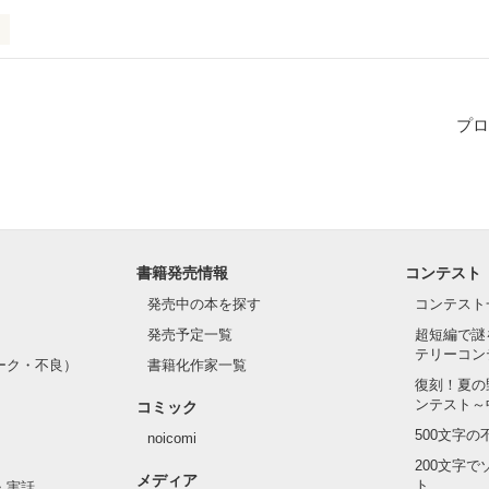
る天然美女

akura)

プロ
メン

taiyo)

書籍発売情報
コンテスト
┈┈••✼

発売中の本を探す
コンテスト
分補給』

発売予定一覧
超短編で謎
テリーコン
見てればいーの』

ーク・不良）
書籍化作家一覧
復刻！夏の
て』

ンテスト～
コミック
500文字
noicomi
ﾘ ﾄ ﾘ ---------------✄

200文字
メディア
ト
・実話