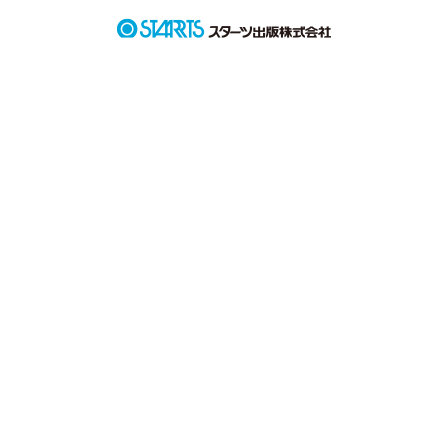
また出会える保証もない

それでも僕は

生まれ変わっても

また君に巡り会いたい

作品を読む