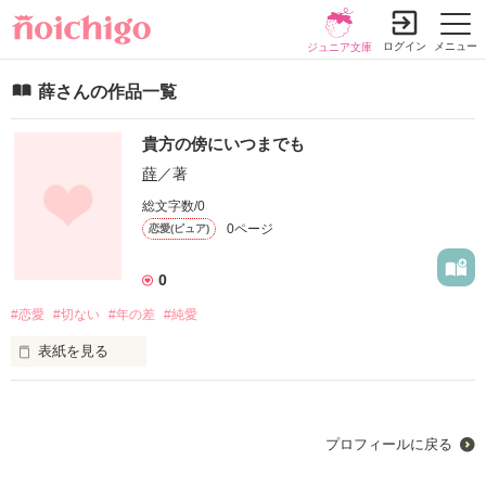
ログイン
メニュー
ジュニア文庫
薛さんの作品一覧
貴方の傍にいつまでも
薛
／著
総文字数/0
0ページ
恋愛(ピュア)
0
#恋愛
#切ない
#年の差
#純愛
表紙を見る
人の寿命に、永遠なんてない

プロフィールに戻る
生まれ変わって
