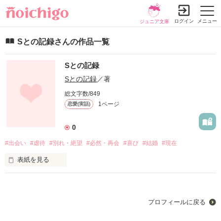
ログイン
メニュー
ジュニア文庫
Sとの記録さんの作品一覧
Sとの記録
Sとの記録
／著
総文字数/849
1ページ
恋愛(実話)
0
#出会い
#虐待
#別れ・絶望
#必然・再会
#喜び
#結婚
#現在
表紙を見る
AとSの約22年間の記録
プロフィールに戻る
作品を読む