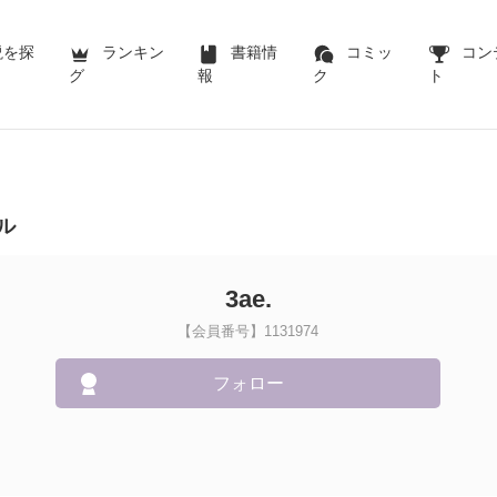
説を探
ランキン
書籍情
コミッ
コン
グ
報
ク
ト
ル
3ae.
【会員番号】1131974
フォロー