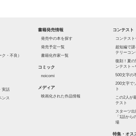
書籍発売情報
コンテスト
発売中の本を探す
コンテスト
発売予定一覧
超短編で謎
テリーコン
ーク・不良）
書籍化作家一覧
復刻！夏の
ンテスト～
コミック
500文字
noicomi
200文字
メディア
ト
・実話
映画化された作品情報
この2人が
ペンス
テスト
スターツ出
「1話から
場
特集・オス