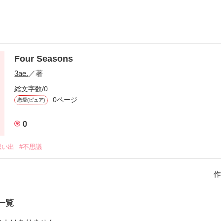
Four Seasons
3ae.
／著
総文字数/0
0ページ
恋愛(ピュア)
0
思い出
#不思議
作
一覧