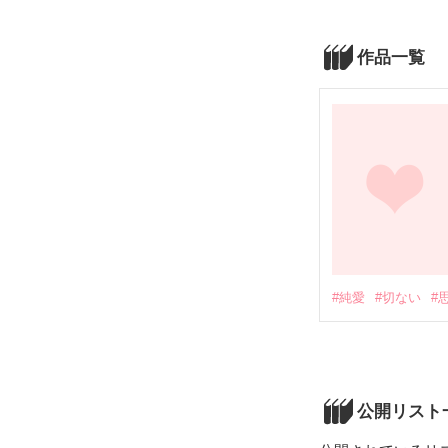
作品一覧
#純愛
#切ない
#
公開リスト