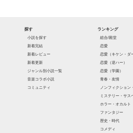
探す
ランキング
小説を探す
総合/殿堂
新着完結
恋愛
新着レビュー
恋愛（キケン・ダ
新着更新
恋愛（逆ハー）
ジャンル別小説一覧
恋愛（学園）
音楽コラボ小説
青春・友情
コミュニティ
ノンフィクション
ミステリー・サス
ホラー・オカルト
ファンタジー
歴史・時代
コメディ