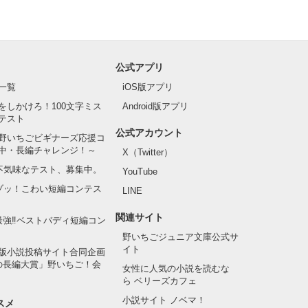
公式アプリ
一覧
iOS版アプリ
をしかけろ！100文字ミス
Android版アプリ
テスト
公式アカウント
野いちごビギナーズ応援コ
中・長編チャレンジ！～
X（Twitter）
の不気味なテスト、募集中。
YouTube
でゾッ！こわい短編コンテス
LINE
関連サイト
最強‼ベストバディ短編コン
野いちごジュニア文庫公式サ
イト
版小説投稿サイト合同企画
の長編大賞」野いちご！会
女性に人気の小説を読むな
ら ベリーズカフェ
小説サイト ノベマ！
スメ