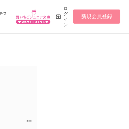
ロ
テス
グ
新規会員登録
イ
ン