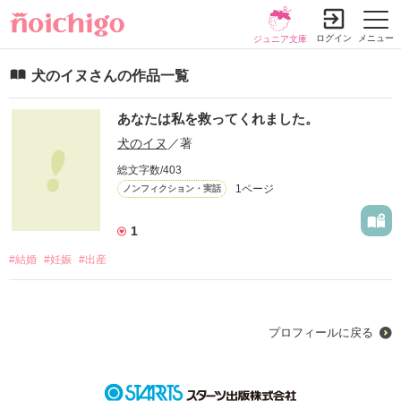
ログイン
メニュー
ジュニア文庫
犬のイヌさんの作品一覧
あなたは私を救ってくれました。
犬のイヌ
／著
総文字数/403
1ページ
ノンフィクション・実話
1
#結婚
#妊娠
#出産
プロフィールに戻る