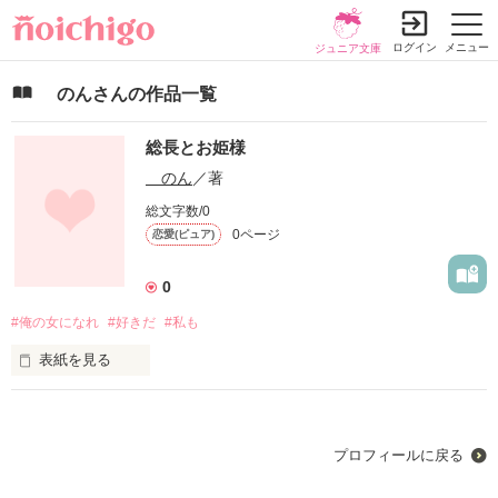
ログイン
メニュー
ジュニア文庫
のんさんの作品一覧
総長とお姫様
のん
／著
総文字数/0
0ページ
恋愛(ピュア)
0
#俺の女になれ
#好きだ
#私も
表紙を見る
誤字っていたらすいません。
プロフィールに戻る
作品を読む