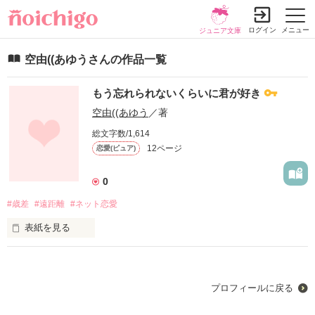
ログイン
メニュー
ジュニア文庫
空由((あゆうさんの作品一覧
もう忘れられないくらいに君が好き
空由((あゆう
／著
総文字数/1,614
12ページ
恋愛(ピュア)
0
#歳差
#遠距離
#ネット恋愛
表紙を見る
同じ趣味で出会ってしまった2人

それから少しずつ話すようになって……

プロフィールに戻る