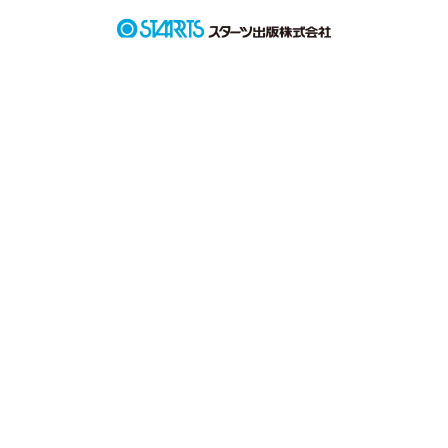
だけどそれを阻止する黒幕

その黒幕とは……？

初作品です！

ぜひ読んでみてください！
作品を読む