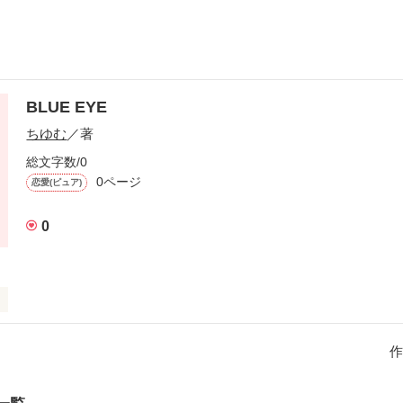
BLUE EYE
ちゆむ
／著
総文字数/0
0ページ
恋愛(ピュア)
0
なので評価していただけると嬉しいです♡
作