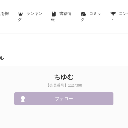
説を探
ランキン
書籍情
コミッ
コン
グ
報
ク
ト
ル
ちゆむ
【会員番号】1127398
フォロー