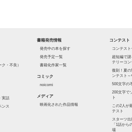
書籍発売情報
コンテスト
発売中の本を探す
コンテスト
発売予定一覧
超短編で謎
テリーコン
ーク・不良）
書籍化作家一覧
復刻！夏の
ンテスト～
コミック
500文字
noicomi
200文字
メディア
ト
・実話
映画化された作品情報
この2人が
ペンス
テスト
スターツ出
「1話から
場