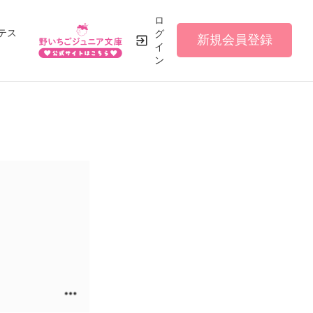
ロ
テス
グ
新規会員登録
イ
ン