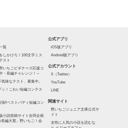
公式アプリ
一覧
iOS版アプリ
をしかけろ！100文字ミス
Android版アプリ
テスト
公式アカウント
野いちごビギナーズ応援コ
中・長編チャレンジ！～
X（Twitter）
の不気味なテスト、募集中。
YouTube
でゾッ！こわい短編コンテス
LINE
関連サイト
最強‼ベストバディ短編コン
野いちごジュニア文庫公式サ
イト
版小説投稿サイト合同企画
の長編大賞」野いちご！会
女性に人気の小説を読むな
ら ベリーズカフェ