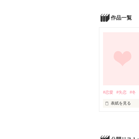
作品一覧
#恋愛
#失恋
#冬
表紙を見る
初投稿です♪

長年温めた作品