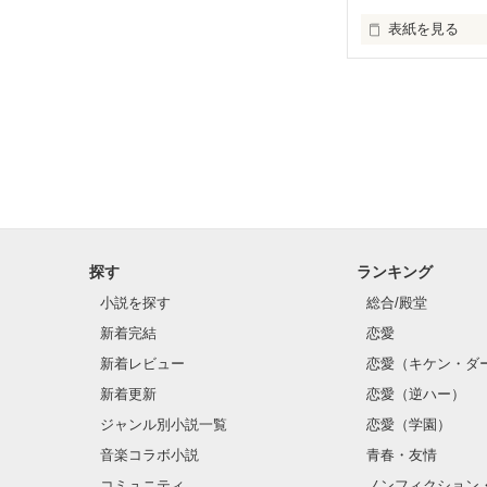
表紙を見る
そこら辺にいる
と

その幼馴染の彼

探す
ランキング
持病がある私の
小説を探す
総合/殿堂
新着完結
恋愛
新着レビュー
恋愛（キケン・ダ
新着更新
恋愛（逆ハー）
ずっと大好きだ
ジャンル別小説一覧
恋愛（学園）
音楽コラボ小説
青春・友情
コミュニティ
ノンフィクション