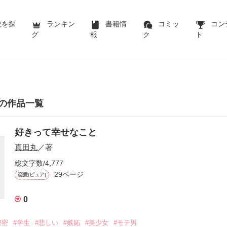
説を探
ランキン
書籍情
コミッ
コン
グ
報
ク
ト
の作品一覧
好きって幸せなこと
真田丸
／著
総文字数/4,777
29ページ
恋愛(ピュア)
0
秘密
#学生
#悲しい
#嫉妬
#美少女
#モテ男