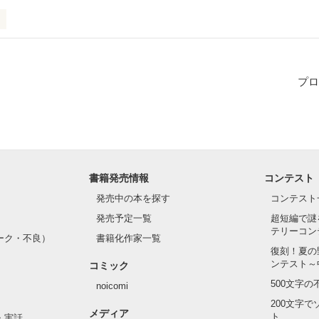
平凡な女子中学生な私

プロ
書籍発売情報
コンテスト
ことを受け入れてくれるかな？

発売中の本を探す
コンテスト
発売予定一覧
超短編で謎
テリーコン
ーク・不良）
書籍化作家一覧
復刻！夏の
ンテスト～
コミック
よ！

500文字
noicomi
200文字
メディア
ト
・実話