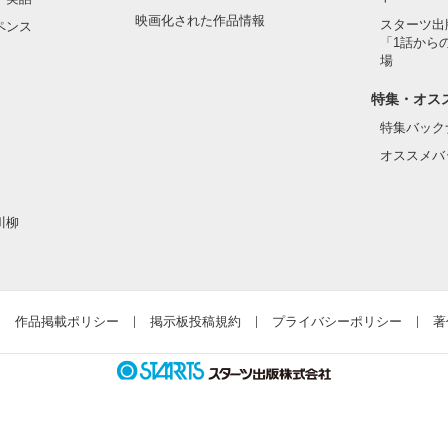
映画化された作品情報
スターツ出
ペンス
「1話から
！！！！！！

場
特集・オス
特集バック
オススメバ
ら怖いと思う私
川柳
作品を読む
作品掲載ポリシー
掲示板投稿規約
プライバシーポリシー
著