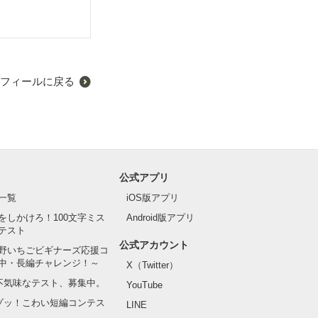
フィールに戻る
公式アプリ
一覧
iOS版アプリ
をしかけろ！100文字ミス
Android版アプリ
テスト
公式アカウント
野いちごビギナーズ応援コ
中・長編チャレンジ！～
X（Twitter）
の不気味なテスト、募集中。
YouTube
でゾッ！こわい短編コンテス
LINE