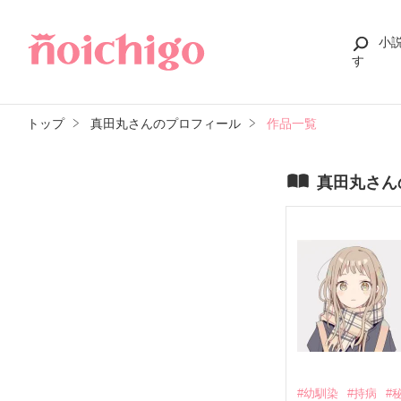
小
す
トップ
真田丸さんのプロフィール
作品一覧
真田丸さん
#幼馴染
#持病
#