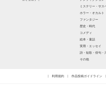
ミステリー・サス
想いよ伝われ！
ホラー・オカルト
ファンタジー
＊

歴史・時代
＊

コメディ
絵本・童話
＊

実用・エッセイ
でも、振られた
詩・短歌・俳句・
その他
利用規約
作品投稿ガイドライン