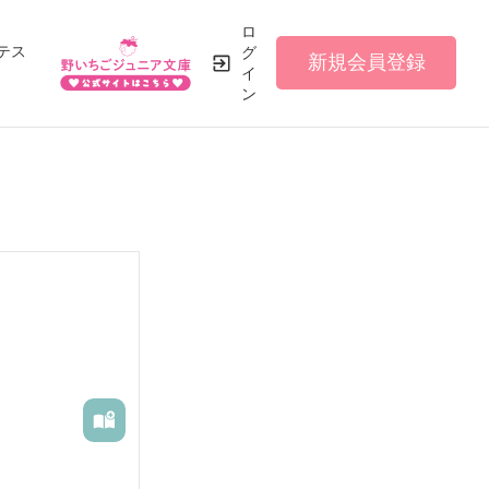
ロ
テス
グ
新規会員登録
イ
ン