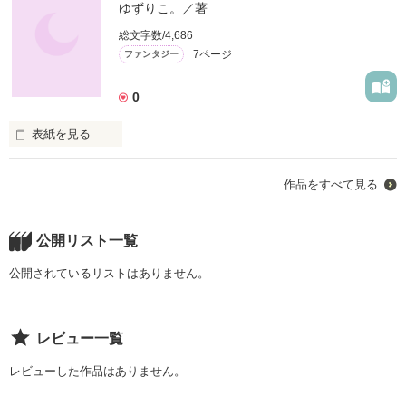
ゆずりこ。
／著
総文字数/4,686
7ページ
ファンタジー
0
表紙を見る
作品をすべて見る
貴重遺品保管の舘。

それは亡くなった人の1番大切なものを1つだけ、永久に保存す
る場所。

公開リスト一覧
公開されているリストはありません。
今日も、大切な人の1番大切なものを探しにやってくるお客様
がいる。

レビュー一覧
そこで働く真胡(マコ)、唯人(ユイト)が色々なお客様に出会う物
レビューした作品はありません。
語。
