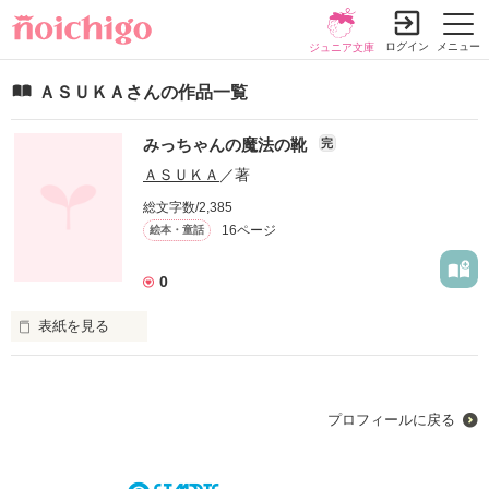
ログイン
メニュー
ジュニア文庫
ＡＳＵＫＡさんの作品一覧
みっちゃんの魔法の靴
完
ＡＳＵＫＡ
／著
総文字数/2,385
16ページ
絵本・童話
0
表紙を見る
みっちゃんは普通の小学３年生。

いつものように学校から帰ろうとしていました。

普通の廊下なのに、何だか不思議な様子です。
プロフィールに戻る
作品を読む