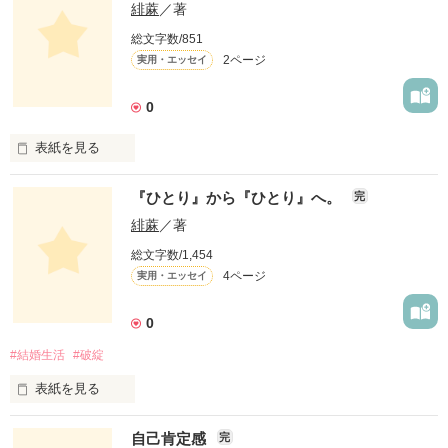
緋蔴
／著
総文字数/851
2ページ
実用・エッセイ
0
表紙を見る
『ひとり』から『ひとり』へ。
完
子離れ…

緋蔴
／著
大事な事だけど

総文字数/1,454
4ページ
実用・エッセイ
やはり

0
#結婚生活
#破綻
寂しい
表紙を見る
作品を読む
　誰かといても

自己肯定感
完