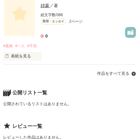
緋蔴
／著
「ひとりだなぁ」

総文字数/386
2ページ
実用・エッセイ
と思ってた。

0
だから、本当に1人になってみたら。

#孤独
#一人
#不安
やっぱり、ふたりの時も『ひとり』だったって実感した。
表紙を見る
作品を読む
作品をすべて見る
今時の離婚していたり、ずっとシングルだった。

一人でいる事は珍しい事ではない。

公開リスト一覧
でもきっと、誰かといれたら

公開されているリストはありません。
それはすごく、幸せな事なんだと思う。
レビュー一覧
作品を読む
レビューした作品はありません。