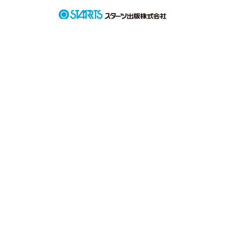
胸に刺さった棘が、深く刺さって抜ける気がしなかった。
作品を読む