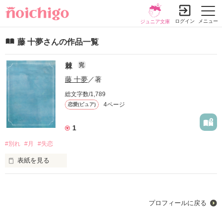
ログイン
メニュー
ジュニア文庫
藤 十夢さんの作品一覧
棘
完
藤 十夢
／著
総文字数/1,789
4ページ
恋愛(ピュア)
1
#別れ
#月
#失恋
表紙を見る
電車の窓から見える夜景は目が痛いほど眩しい。

車内に目を向けると男女が寄り添って寝ているのが見えて、足
プロフィールに戻る
元が揺らいだ気がして目をつむる。
