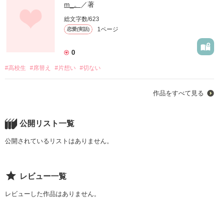
m_。
／著
総文字数/623
1ページ
恋愛(実話)
0
#高校生
#席替え
#片想い
#切ない
作品をすべて見る
公開リスト一覧
公開されているリストはありません。
レビュー一覧
レビューした作品はありません。