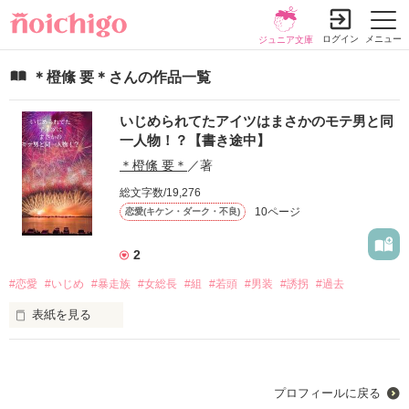
ログイン
メニュー
ジュニア文庫
＊橙絛 要＊さんの作品一覧
いじめられてたアイツはまさかのモテ男と同
一人物！？【書き途中】
＊橙絛 要＊
／著
総文字数/19,276
10ページ
恋愛(キケン・ダーク・不良)
2
#恋愛
#いじめ
#暴走族
#女総長
#組
#若頭
#男装
#誘拐
#過去
表紙を見る
皆さん、初めまして！

初めて小説を書きました！

プロフィールに戻る