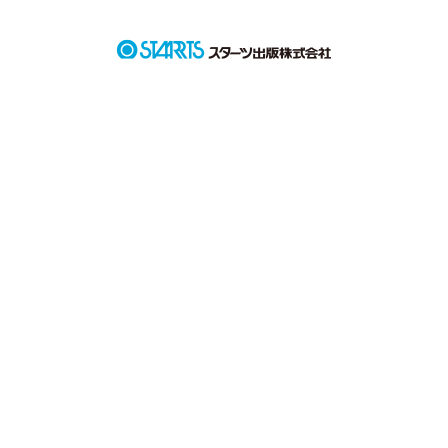
不十分な点などあると思いますが、

最後まで読んでいただけると光栄です！

誤字など、もっとこうした方がいいとかあれば、

コメントください！参考にさせていただきます。

これから、書いていこうと思うので、

ぜひ、応援してくださると有難いです。

色んなシリーズを書いていきたいと思ってます！

恋愛経験は豊富じゃないので、

上手くかけるか自信はないですが、

自分なりに書いていきます！

私の小説を気に入ってくだされば幸いです！

コメント、感想お待ちしております。

※この話は全てフィクションです。