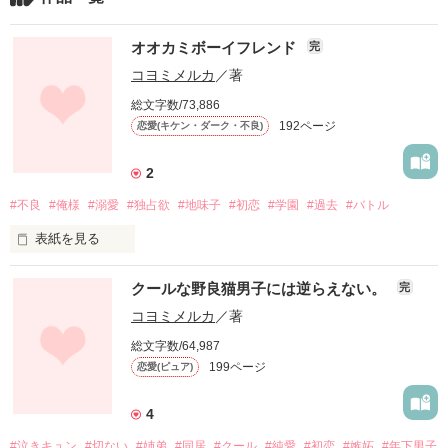
オオカミボーイフレンド
完
コヨミメルカ
／著
総文字数/73,886
192ページ
恋愛(キケン・ダーク・不良)
2
#不良
#俺様
#溺愛
#独占欲
#地味子
#初恋
#学園
#過去
#バトル
表紙を見る
「私は、あんたを絶対に

クールな野良猫男子には逆らえない。
完
好きにならない」

コヨミメルカ
／著
総文字数/64,987
そう決めていたはずだった。

199ページ
恋愛(ピュア)
「今日からお前は俺の女になれ」

4
#泣きキュン
#切ない
#姉弟
#同居
#クール
#純愛
#初恋
#嫉妬
#年下男子