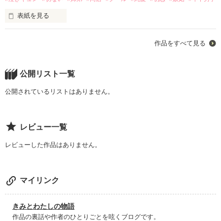
ヤンキーだらけの元男子校に

表紙を見る
入学した唯一の女子生徒。

あの日、

作品をすべて見る
ずっと一緒だよと交わした約束を

彼女の目的は、学校を支配する

私は守れなかった。

「王」を倒すこと。

公開リスト一覧
……なのに、待っていたのは

それなのに今、

公開されているリストはありません。
王の溺愛！？

君だけが私の側にいてくれる。

レビュー一覧
＊＊＊＊＊＊

「俺が飽きるまでは、

レビューした作品はありません。
あんたの側にいてやる」

元ヤン強気女子

姫川美羽

（ひめかわみう）

マイリンク
ーーーーーーーーーー

×

きみとわたしの物語
クールな猫系男子

狼系俺様不良男子

作品の裏話や作者のひとりごとを呟くブログです。