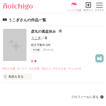
ログイン
メニュー
ジュニア文庫
うこぎさんの作品一覧
彦丸の孤盆休み
完
うこぎ
／著
総文字数/6,188
7ページ
その他
0
#生きる事
#シャイ
#人生観
#虫たち
#小さな命
#つぶやき
表紙を見る
       彦丸 34歳  恋人無し

       1LDk  一人暮らし

プロフィールに戻る
       ごくごく平凡な派遣社員
