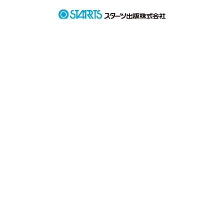
      ただ少し

     人と違う人生観を持つ

     子供の頃  

     人一倍 シャイな彼は

     先輩 同級生 後輩は苦手な存在

     小さな虫たちだけが

     彼の友達だった 

     その体験が    32歳の今も 

     彼の根幹の拘りとして

     生き続けている
