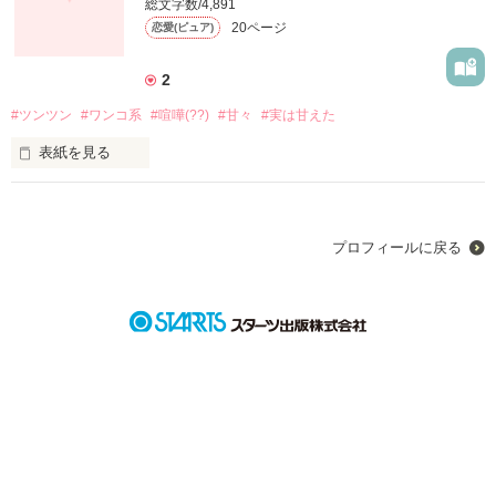
総文字数/4,891
「碓氷せんぱーい！！おはようございまーす！！今日も好きで
20ページ
恋愛(ピュア)
す♡♡付き合ってください♡♡」

「ももねちゃんおはよ～ごめんねむりだぁ～」

2
「……なんでぇぇえええ」

#ツンツン
#ワンコ系
#喧嘩(??)
#甘々
#実は甘えた
表紙を見る
ツンツンな美少女 白菊 志音(しらぎく ゆきね)

                 ×

作品を読む
ワンコ系彼氏 北条 和哉(ほうじょう かずや)

プロフィールに戻る
「〜!!和哉なんてもう知らない！！」

「ｶﾞｰﾝ（._."Ⅱ）」

実は甘えたがりで独占欲が強くてちょっとわがままな志音がと
った行動とは…??

「ゆきちゃんって二重人格だったの…??」
