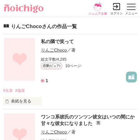
ログイン
メニュー
ジュニア文庫
りんごChocoさんの作品一覧
私の隣で笑って
りんごChoco
／著
総文字数/4,295
10ページ
恋愛(ピュア)
1
#先輩
#後輩
表紙を見る
柚姫 桃音(ゆずき ももね)高1

ワンコ系彼氏のツンツン彼女はいつの間にか
碓氷 凪斗(うすい なぎと)高2

甘々な彼女になりました
完
2人の恋のお話。

りんごChoco
／著