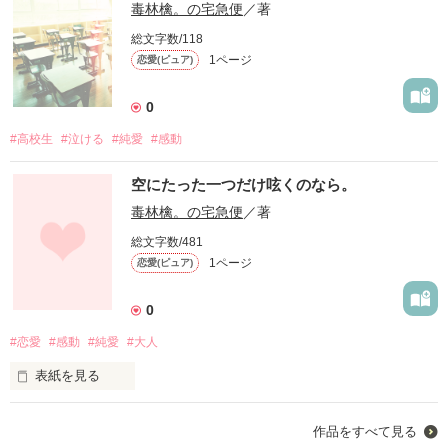
毒林檎。の宅急便
／著
総文字数/118
1ページ
恋愛(ピュア)
0
#高校生
#泣ける
#純愛
#感動
空にたった一つだけ呟くのなら。
毒林檎。の宅急便
／著
総文字数/481
1ページ
恋愛(ピュア)
0
#恋愛
#感動
#純愛
#大人
表紙を見る
君はいつ此処に戻ってきてくれますか？
作品をすべて見る