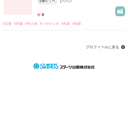
1ページ
恋愛(ピュア)
0
#恋愛
#学園
#年の差
#いやがらせ
#先輩
#後輩
プロフィールに戻る