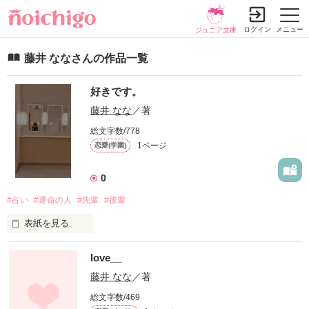
ログイン
メニュー
ジュニア文庫
藤井 ななさんの作品一覧
好きです。
藤井 なな
／著
総文字数/778
1ページ
恋愛(学園)
0
#占い
#運命の人
#先輩
#後輩
表紙を見る
~先輩。好きです~
love__
藤井 なな
／著
作品を読む
総文字数/469