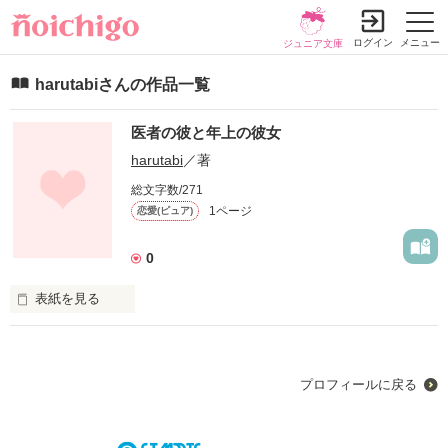
ログイン
メニュー
ジュニア文庫
harutabiさんの作品一覧
医者の彼と年上の彼女
harutabi
／著
総文字数/271
1ページ
恋愛(ピュア)
0
表紙を見る
プロフィールに戻る
仕事以外はポンコツアラサー助産師

辰巳 碧海 (たつみ あお)
