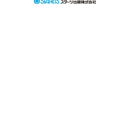
×

塩対応の天才ドクター

夏目 海美(なつめ かいり)

「は？それで’あお’？読めねぇよ」

「先生こそ、どこに’り’が入ってんのよ」

キラキラネームの二人が繰り広げる焦れったい駆け引き

二人は本当の気持ちに気づくのか

※碧海(あお)が女で海美(かいり)が男です
作品を読む