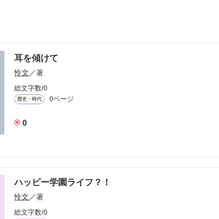
耳を傾けて
怜文
／著
総文字数/0
0ページ
歴史・時代
0
ハッピー学園ライフ？！
怜文
／著
総文字数/0