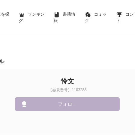
説を探
ランキン
書籍情
コミッ
コン
グ
報
ク
ト
ル
怜文
【会員番号】1103288
フォロー