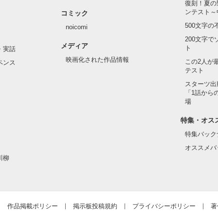
復刻！夏の
ンテスト～
コミック
500文字
noicomi
200文字
メディア
ト
・実話
映画化された作品情報
この2人が
ペンス
テスト
スターツ出
「1話から
場
特集・オス
特集バック
オススメバ
川柳
作品掲載ポリシー
掲示板投稿規約
プライバシーポリシー
著