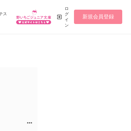
ロ
テス
グ
新規会員登録
イ
ン