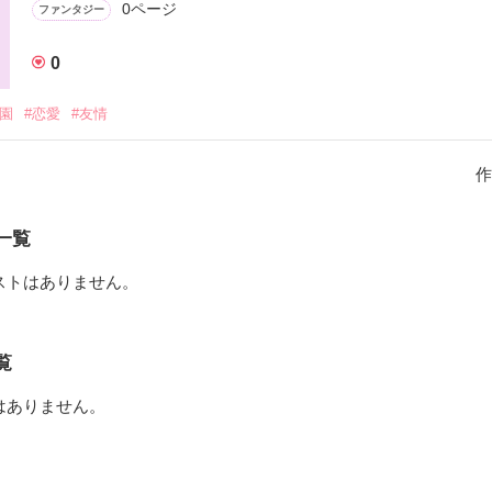
0ページ
ファンタジー
0
学園
#恋愛
#友情
作
一覧
ストはありません。
覧
はありません。