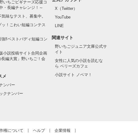
野いちごビギナーズ応援コ
中・長編チャレンジ！～
X（Twitter）
の不気味なテスト、募集中。
YouTube
でゾッ！こわい短編コンテス
LINE
関連サイト
最強‼ベストバディ短編コン
野いちごジュニア文庫公式サ
イト
版小説投稿サイト合同企画
の長編大賞」野いちご！会
女性に人気の小説を読むな
ら ベリーズカフェ
小説サイト ノベマ！
スメ
ナンバー
ックナンバー
作権について
ヘルプ
企業情報