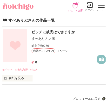
ログイン
メニュー
ジュニア文庫
すぺありぶさんの作品一覧
ビッチに彼氏はできますか
すぺありぶ
／著
総文字数/276
3ページ
恋愛(オフィスラブ)
0
#ビッチ
#社内恋愛
#実話
表紙を見る
ほぼノンフィクションでお送りします🤢
プロフィールに戻る
作品を読む