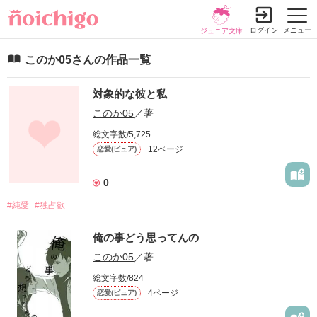
ログイン
メニュー
ジュニア文庫
このか05さんの作品一覧
対象的な彼と私
このか05
／著
総文字数/5,725
12ページ
恋愛(ピュア)
0
#純愛
#独占欲
俺の事どう思ってんの
このか05
／著
総文字数/824
4ページ
恋愛(ピュア)