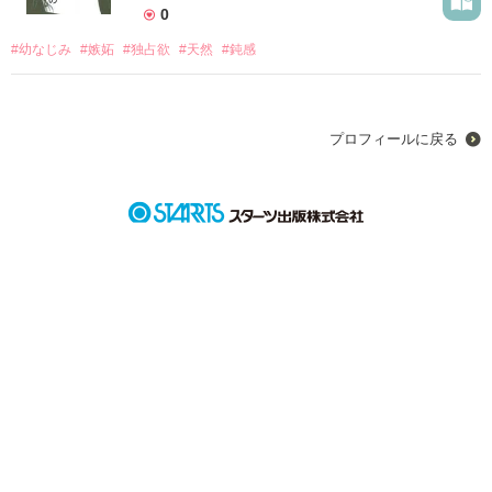
0
#幼なじみ
#嫉妬
#独占欲
#天然
#鈍感
プロフィールに戻る