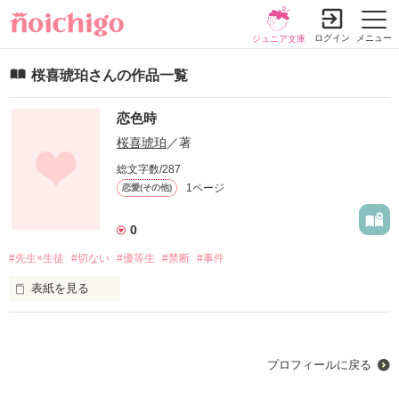
ログイン
メニュー
ジュニア文庫
桜喜琥珀さんの作品一覧
恋色時
桜喜琥珀
／著
総文字数/287
1ページ
恋愛(その他)
0
#先生×生徒
#切ない
#優等生
#禁断
#事件
表紙を見る
初作です。

所々手直ししなければいけない部分も多いと思います。(^_^;)

更新遅めになると思いますが

プロフィールに戻る