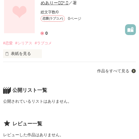
めありー❁⃘*.ﾟ
／著
総文字数/0
0ページ
恋愛(ラブコメ)
0
#恋愛
#シリアス
#ラブコメ
表紙を見る
私の事を不幸な子なんて呼ばないで。

作品をすべて見る
私は不幸じゃないから。幸せだから。

不幸って呼ぶやつは

公開リスト一覧
公開されているリストはありません。
＿＿＿＿お願いだから死んでくれ。

レビュー一覧
レビューした作品はありません。