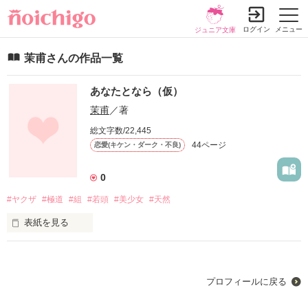
ログイン
メニュー
ジュニア文庫
茉甫さんの作品一覧
あなたとなら（仮）
茉甫
／著
総文字数/22,445
44ページ
恋愛(キケン・ダーク・不良)
0
#ヤクザ
#極道
#組
#若頭
#美少女
#天然
表紙を見る
ちょっぴり天然子

  呉羽 花楓（ クレハ カエデ）

         ×

プロフィールに戻る
独占欲強め 己龍組若頭

  己龍 煌雅（キリュウ コウガ）
