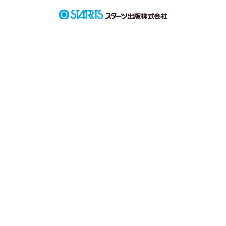
若頭補佐

  桐谷 空 （キリガヤ ソラ）

右腕  

  九重 陸 （ココノエ リク）

幼馴染

貝塚 秋 （カイヅカ アキ）

組長

己龍 勇磨

作品を読む