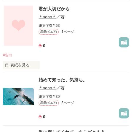
君が大切だから
＊nono＊
／著
総文字数/463
1ページ
恋愛(ピュア)
0
#告白
表紙を見る
憂は、いじめにあって泣いていた。

始めて知った、気持ち。
そんなときに出会ったのは周。

1つ年上だけど気さくに話しかけてくれた。

＊nono＊
／著
憂はそんな周に惹かれ、恋をする。

総文字数/439
それで告白した。

3ページ
恋愛(ピュア)
だけど、無理だった

彼には彼女がいた。

その日から二人は気まずくなり、距離をとっていった。

0
二人は一体どうなるのか…?

最後に待ち受けていた運命とは…