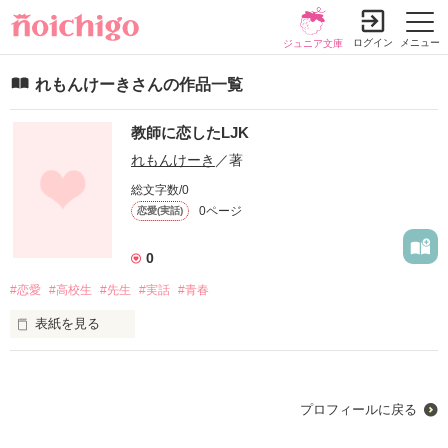
ログイン
メニュー
ジュニア文庫
れもんけーきさんの作品一覧
教師に恋したLJK
れもんけーき
／著
総文字数/0
0ページ
恋愛(実話)
0
#恋愛
#高校生
#先生
#実話
#青春
表紙を見る
あなたは一目惚れを信じますか？
プロフィールに戻る
作品を読む