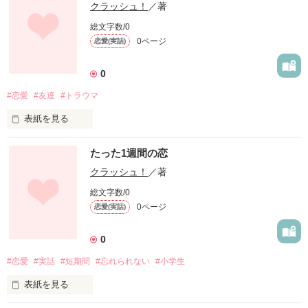
クラッシュ！
／著
総文字数/0
0ページ
恋愛(実話)
0
#恋愛
#友達
#トラウマ
表紙を見る
中学の時に恋愛でトラウマを作った優奈は高校ではちゃんとし
たった1週間の恋
た恋をしようとしたのに、高校でも中学の時と同じことが...
クラッシュ！
／著
総文字数/0
作品を読む
0ページ
恋愛(実話)
0
#恋愛
#実話
#短期間
#忘れられない
#小学生
表紙を見る