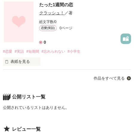
たった1週間だったけど、本気であなたを愛してた…
たった1週間の恋
クラッシュ！
／著
作品を読む
総文字数/0
0ページ
恋愛(実話)
0
#恋愛
#実話
#短期間
#忘れられない
#小学生
表紙を見る
たった1週間だったけど、本気であなたを愛してた…
作品をすべて見る
作品を読む
公開リスト一覧
公開されているリストはありません。
レビュー一覧