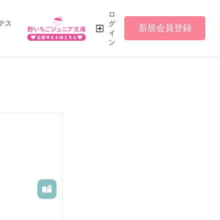
ロ
テス
グ
新規会員登録
イ
ン