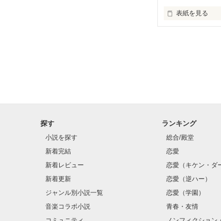
表紙を見る
「佐野くん、こ
.*･ﾟ　.ﾟ･*.*･ﾟ　.
探す
ランキング
                  蒼井千尋 × 佐野悠真

小説を探す
総合/殿堂
新着完結
恋愛
.*･ﾟ　.ﾟ･*.*･ﾟ　
新着レビュー
恋愛（キケン・ダ
新着更新
恋愛（逆ハー）
ジャンル別小説一覧
恋愛（学園）
音楽コラボ小説
青春・友情
コミュニティ
ノンフィクション