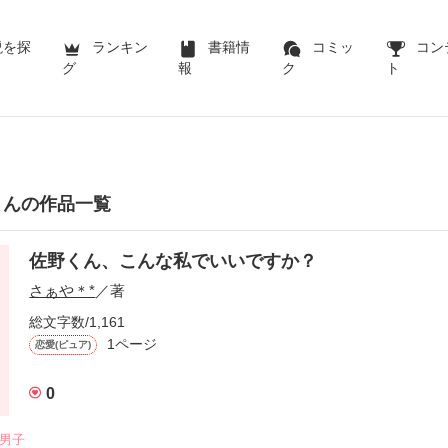
説を探
ランキン
書籍情
コミッ
コン
グ
報
ク
ト
さんの作品一覧
佐野くん、こんな私でいいですか？
さぁや＊*
／著
総文字数/1,161
1ページ
恋愛(ピュア)
0
系男子