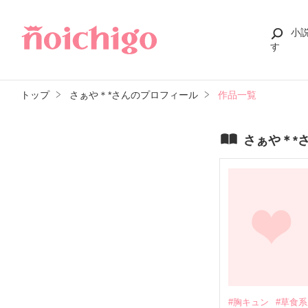
小
す
トップ
さぁや＊*さんのプロフィール
作品一覧
さぁや＊*
#胸キュン
#草食