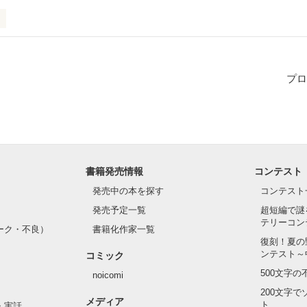
プロ
んな私でも好きでいてくれますか？」

ﾟ･*.*･ﾟ　.ﾟ･*.*･ﾟ　.ﾟ･*.*･ﾟ　

書籍発売情報
コンテスト
発売中の本を探す
コンテスト
発売予定一覧
超短編で謎
.ﾟ･*.*･ﾟ　.ﾟ･*.*･ﾟ　.ﾟ･*.*･ﾟ　
テリーコン
ーク・不良）
書籍化作家一覧
復刻！夏の
ンテスト～
コミック
作品を読む
500文字
noicomi
200文字
メディア
ト
・実話