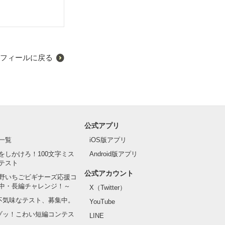
フィールに戻る
公式アプリ
一覧
iOS版アプリ
をしかけろ！100文字ミス
Android版アプリ
テスト
公式アカウント
野いちごビギナーズ応援コ
中・長編チャレンジ！～
X（Twitter）
の不気味なテスト、募集中。
YouTube
でゾッ！こわい短編コンテス
LINE