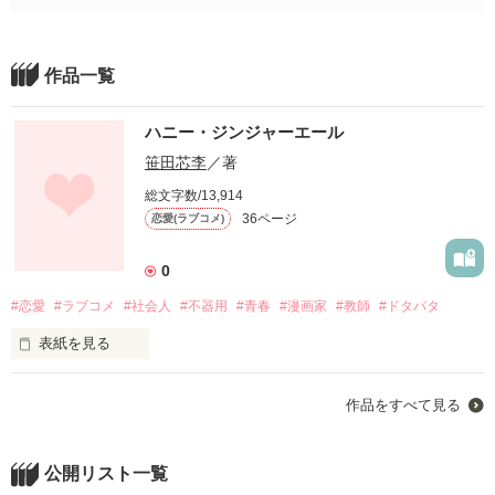
作品一覧
ハニー・ジンジャーエール
笹田芯李
／著
総文字数/13,914
36ページ
恋愛(ラブコメ)
0
#恋愛
#ラブコメ
#社会人
#不器用
#青春
#漫画家
#教師
#ドタバタ
表紙を見る
作品をすべて見る
高校生の頃は

くだらないことでも笑って

公開リスト一覧
ちいさなことで落ち込んで
