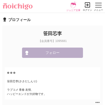
ログイン
メニュー
ジュニア文庫
プロフィール
笹田芯李
【会員番号】1095681
フォロー
❁ ❁ ❁
笹田芯李(ささだしんり)
ラブコメ 青春 友情、
ハッピーエンドが大好物です。