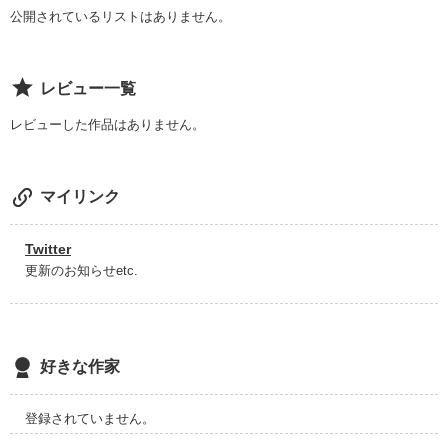
何気ないことで涙を流して

公開されているリストはありません。
青春ってあっけない

レビュー一覧
25歳

レビューした作品はありません。
酸いも甘いも

なーんにも知らないまま

マイリンク
25歳になった私は

Twitter
「恋なんて」

更新のお知らせetc.
恋の仕方さえ、

わからないのです

好きな作家
▽ ▽ ▽

登録されていません。
「甘酸っぱい青春送りたかった」
