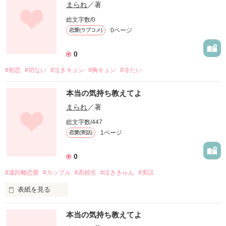
まられ
／著
総文字数/0
0ページ
恋愛(ラブコメ)
0
#初恋
#切ない
#泣きキュン
#胸キュン
#冷たい
本当の気持ち教えてよ
まられ
／著
総文字数/447
1ページ
恋愛(実話)
0
#遠距離恋愛
#カップル
#高校生
#泣ききゅん
#実話
表紙を見る
陽太は女の子を好きになったことがないと聞いていたが高校が
本当の気持ち教えてよ
離れてしまうので思い切って告白した
