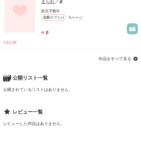
まられ
／著
そして返事はＯＫだった

総文字数/0
0ページ
恋愛(ラブコメ)
その後私が誘ってデートをした

デートから帰ってきたら

0
「恥ずかしいけど大好きです」

#遠距離
と陽太からメールが来ていた

そして、私も

作品をすべて見る
「陽太が大好きです」

とメールした

公開リスト一覧
陽太のメールで嬉し涙が溢れた

公開されているリストはありません。
しかし高校に入ってからはほとんど

「おはよう」「おやすみ」のメールしかなかった

それも、私から送らないと陽太もメールしてこない

レビュー一覧
陽太の気持ちが分からないよ
レビューした作品はありません。
作品を読む