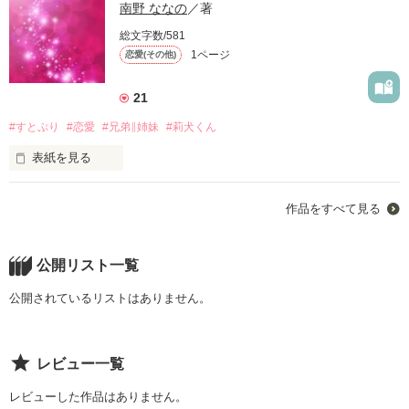
南野 ななの
／著
総文字数/581
1ページ
恋愛(その他)
21
#すとぷり
#恋愛
#兄弟∥姉妹
#莉犬くん
表紙を見る
すとぷりが大好きな優羽はある日親の再婚で東京に……！

作品をすべて見る
新しいお義父さんの子供は実はり、莉犬くん……!?
公開リスト一覧
作品を読む
公開されているリストはありません。
レビュー一覧
レビューした作品はありません。